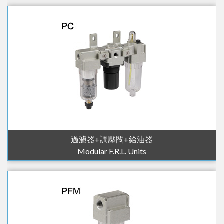
過濾器+調壓閥+給油器
Modular F.R.L. Units